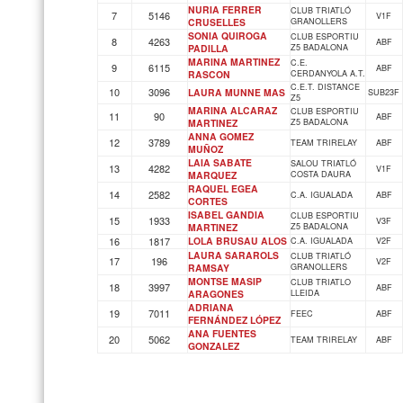
NURIA FERRER
CLUB TRIATLÓ
7
5146
V1F
CRUSELLES
GRANOLLERS
SONIA QUIROGA
CLUB ESPORTIU
8
4263
ABF
PADILLA
Z5 BADALONA
MARINA MARTINEZ
C.E.
9
6115
ABF
RASCON
CERDANYOLA A.T.
C.E.T. DISTANCE
10
3096
LAURA MUNNE MAS
SUB23F
Z5
MARINA ALCARAZ
CLUB ESPORTIU
11
90
ABF
MARTINEZ
Z5 BADALONA
ANNA GOMEZ
12
3789
TEAM TRIRELAY
ABF
MUÑOZ
LAIA SABATE
SALOU TRIATLÓ
13
4282
V1F
MARQUEZ
COSTA DAURA
RAQUEL EGEA
14
2582
C.A. IGUALADA
ABF
CORTES
ISABEL GANDIA
CLUB ESPORTIU
15
1933
V3F
MARTINEZ
Z5 BADALONA
16
1817
LOLA BRUSAU ALOS
C.A. IGUALADA
V2F
LAURA SARAROLS
CLUB TRIATLÓ
17
196
V2F
RAMSAY
GRANOLLERS
MONTSE MASIP
CLUB TRIATLO
18
3997
ABF
ARAGONES
LLEIDA
ADRIANA
19
7011
FEEC
ABF
FERNÁNDEZ LÓPEZ
ANA FUENTES
20
5062
TEAM TRIRELAY
ABF
GONZALEZ