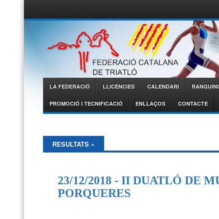
Federació
Catalana de
Triatló
LA FEDERACIÓ
LLICÈNCIES
CALENDARI
RANQUIN
Menu
PROMOCIÓ I TECNIFICACIÓ
ENLLAÇOS
CONTACTE
RESULTATS
»
23/12/2018 - II DUATLÓ DE
PORQUERES