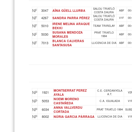
SALOU TRIATLÓ
NF
3047
AÏNA GÜELL LLURBA
ABF
00:
COSTA DAURA
SALOU TRIATLÓ
NF
4267
SANDRA PARRA PÉREZ
V1F
00:
COSTA DAURA
IRENE MELINA ARAQUE
NF
5010
TEAM TRIRELAY
ABF
00:
BEKKI
SUSANA MENDOZA
PRAT TRIATLO
NF
5030
ABF
00:
MORALES
1994
BLANCA CALVERAS
NF
7013
LLICENCIA DE DIA
ABF
00:
SANTASUSA
MONTSERRAT PEREZ
C.E. CERDANYOLA
NP
1921
V2
AYALA
A.T.
NOEMI MORENO
NP
5053
C.A. IGUALADA
V1
CASTAÑEDA
ANNA VALLVERDU
NP
6034
PRAT TRIATLO 1994
SUB2
CORTADA
NP
8002
NÚRIA GARCIA PÀRRAGA
LLICENCIA DE DIA
V1