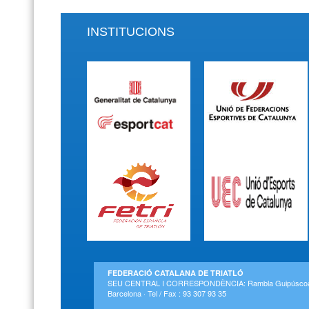
INSTITUCIONS
FEDERACIÓ CATALANA DE TRIATLÓ
SEU CENTRAL I CORRESPONDÈNCIA: Rambla Guipúscoa 2
Barcelona · Tel / Fax : 93 307 93 35