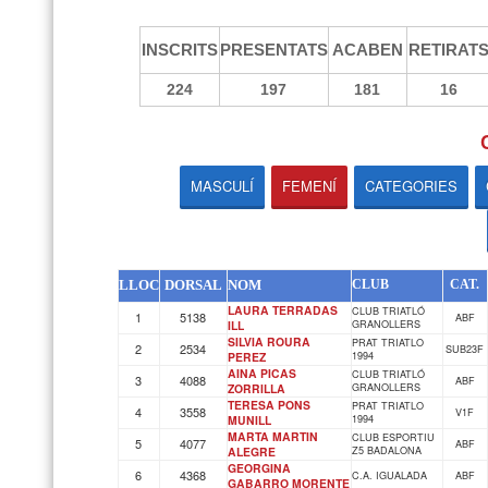
INSCRITS
PRESENTATS
ACABEN
RETIRAT
224
197
181
16
MASCULÍ
FEMENÍ
CATEGORIES
LLOC
DORSAL
NOM
CLUB
CAT.
LAURA TERRADAS
CLUB TRIATLÓ
1
5138
ABF
ILL
GRANOLLERS
SILVIA ROURA
PRAT TRIATLO
2
2534
SUB23F
PEREZ
1994
AINA PICAS
CLUB TRIATLÓ
3
4088
ABF
ZORRILLA
GRANOLLERS
TERESA PONS
PRAT TRIATLO
4
3558
V1F
MUNILL
1994
MARTA MARTIN
CLUB ESPORTIU
5
4077
ABF
ALEGRE
Z5 BADALONA
GEORGINA
6
4368
C.A. IGUALADA
ABF
GABARRO MORENTE