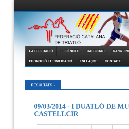
Federació
Catalana de
Triatló
LA FEDERACIÓ
LLICÈNCIES
CALENDARI
RANQUIN
Menu
PROMOCIÓ I TECNIFICACIÓ
ENLLAÇOS
CONTACTE
RESULTATS
»
09/03/2014 - I DUATLÓ DE 
CASTELLCIR