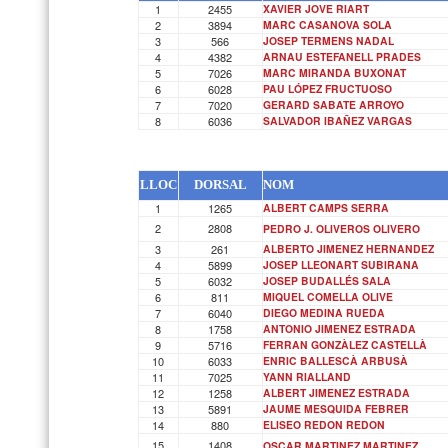
1
2455
XAVIER JOVE RIART
2
3894
MARC CASANOVA SOLA
3
566
JOSEP TERMENS NADAL
4
4382
ARNAU ESTEFANELL PRADES
5
7026
MARC MIRANDA BUXONAT
6
6028
PAU LÓPEZ FRUCTUOSO
7
7020
GERARD SABATE ARROYO
8
6036
SALVADOR IBAÑEZ VARGAS
LLOC
DORSAL
NOM
1
1265
ALBERT CAMPS SERRA
2
2808
PEDRO J. OLIVEROS OLIVERO
3
261
ALBERTO JIMENEZ HERNANDEZ
4
5899
JOSEP LLEONART SUBIRANA
5
6032
JOSEP BUDALLÉS SALA
6
811
MIQUEL COMELLA OLIVE
7
6040
DIEGO MEDINA RUEDA
8
1758
ANTONIO JIMENEZ ESTRADA
9
5716
FERRAN GONZÀLEZ CASTELLÀ
10
6033
ENRIC BALLESCÀ ARBUSÀ
11
7025
YANN RIALLAND
12
1258
ALBERT JIMENEZ ESTRADA
13
5891
JAUME MESQUIDA FEBRER
14
880
ELISEO REDON REDON
15
1408
OSCAR MARTINEZ MARTINEZ