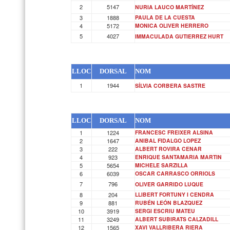
2
5147
NURIA LAUCO MARTÍNEZ
3
1888
PAULA DE LA CUESTA
4
5172
MONICA OLIVER HERRERO
5
4027
IMMACULADA GUTIERREZ HURT
LLOC
DORSAL
NOM
1
1944
SÍLVIA CORBERA SASTRE
LLOC
DORSAL
NOM
1
1224
FRANCESC FREIXER ALSINA
2
1647
ANIBAL FIDALGO LOPEZ
3
222
ALBERT ROVIRA CENAR
4
923
ENRIQUE SANTAMARIA MARTIN
5
5654
MICHELE SARZILLA
6
6039
OSCAR CARRASCO ORRIOLS
7
796
OLIVER GARRIDO LUQUE
8
204
LLIBERT FORTUNY I CENDRA
9
881
RUBÉN LEÓN BLAZQUEZ
10
3919
SERGI ESCRIU MATEU
11
3249
ALBERT SUBIRATS CALZADILL
12
1565
XAVI VALLRIBERA RIERA