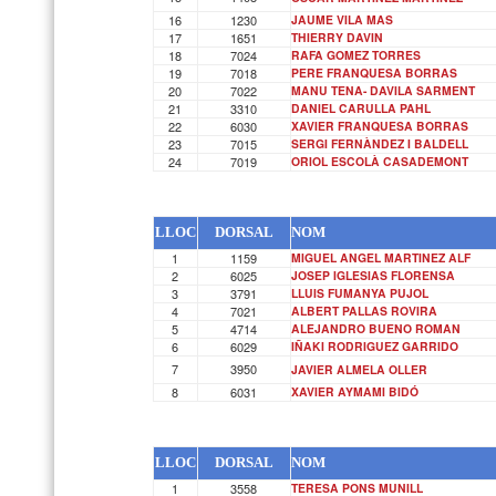
16
1230
JAUME VILA MAS
17
1651
THIERRY DAVIN
18
7024
RAFA GOMEZ TORRES
19
7018
PERE FRANQUESA BORRAS
20
7022
MANU TENA- DAVILA SARMENT
21
3310
DANIEL CARULLA PAHL
22
6030
XAVIER FRANQUESA BORRAS
23
7015
SERGI FERNÀNDEZ I BALDELL
24
7019
ORIOL ESCOLÀ CASADEMONT
LLOC
DORSAL
NOM
1
1159
MIGUEL ANGEL MARTINEZ ALF
2
6025
JOSEP IGLESIAS FLORENSA
3
3791
LLUIS FUMANYA PUJOL
4
7021
ALBERT PALLAS ROVIRA
5
4714
ALEJANDRO BUENO ROMAN
6
6029
IÑAKI RODRIGUEZ GARRIDO
7
3950
JAVIER ALMELA OLLER
8
6031
XAVIER AYMAMI BIDÓ
LLOC
DORSAL
NOM
1
3558
TERESA PONS MUNILL