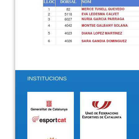
LLOC
DORSAL
NOM
1
82
MERCE TUSELL QUEVEDO
2
5118
EVA LEDESMA CALVET
3
6027
NURIA GARCIA PARRAGA
4
4042
MONTSE GALBANY SOLANA
5
4023
DIANA LOPEZ MARTINEZ
6
4026
SARA GANDIA DOMINGUEZ
INSTITUCIONS