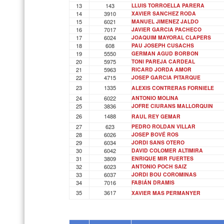
13
143
LLUIS TORROELLA PARERA
14
3910
XAVIER SANCHEZ RODA
15
6021
MANUEL JIMENEZ JALDO
16
7017
JAVIER GARCIA PACHECO
17
6024
JOAQUIM MAYORAL CLAPERS
18
608
PAU JOSEPH CUSACHS
19
5550
GERMAN AGUD BORBON
20
5975
TONI PAREJA CARDEAL
21
5963
RICARD JORDA AMOR
22
4715
JOSEP GARCIA PITARQUE
23
1335
ALEXIS CONTRERAS FORNIELE
24
6022
ANTONIO MOLINA
25
3836
JOFRE CIURANS MALLORQUIN
26
1488
RAUL REY GEMAR
27
623
PEDRO ROLDAN VILLAR
28
6026
JOSEP BOVÉ ROS
29
6034
JORDI SANS OTERO
30
6042
DAVID COLOMER ALTIMIRA
31
3809
ENRIQUE MIR FUERTES
32
6023
ANTONIO POCH SAIZ
33
6037
JORDI BOU COROMINAS
34
7016
FABIÁN DRAMIS
35
3617
XAVIER MAS PERMANYER