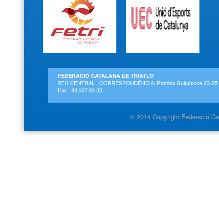
FEDERACIÓ CATALANA DE TRIATLÓ
SEU CENTRAL I CORRESPONDÈNCIA: Rambla Guipúscoa 23-25 2on-
Fax : 93 307 93 35
© 2014 Copyright Federació Cat