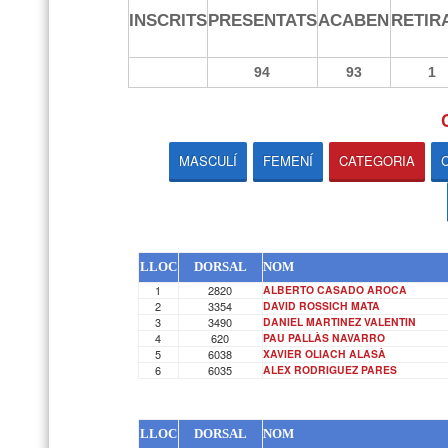
INSCRITS
PRESENTATS
ACABEN
RETIR
94
93
1
MASCULÍ
FEMENÍ
CATEGORIA
LLOC
DORSAL
NOM
1
2820
ALBERTO CASADO AROCA
2
3354
DAVID ROSSICH MATA
3
3490
DANIEL MARTINEZ VALENTIN
4
620
PAU PALLÀS NAVARRO
5
6038
XAVIER OLIACH ALASÀ
6
6035
ALEX RODRIGUEZ PARES
LLOC
DORSAL
NOM