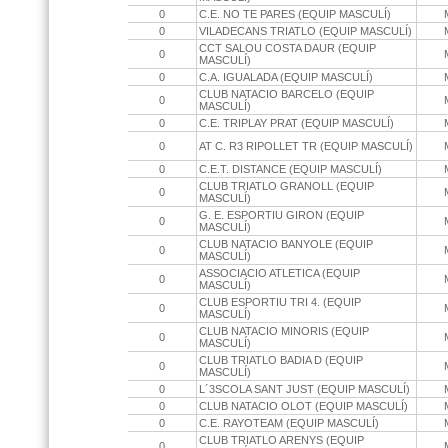
0
C.E. NO TE PARES (EQUIP MASCULÍ)
0
VILADECANS TRIATLO (EQUIP MASCULÍ)
CCT SALOU COSTA DAUR (EQUIP
0
MASCULÍ)
0
C.A. IGUALADA (EQUIP MASCULÍ)
CLUB NATACIO BARCELO (EQUIP
0
MASCULÍ)
0
C.E. TRIPLAY PRAT (EQUIP MASCULÍ)
0
AT C. R3 RIPOLLET TR (EQUIP MASCULÍ)
0
C.E.T. DISTANCE (EQUIP MASCULÍ)
CLUB TRIATLO GRANOLL (EQUIP
0
MASCULÍ)
G. E. ESPORTIU GIRON (EQUIP
0
MASCULÍ)
CLUB NATACIO BANYOLE (EQUIP
0
MASCULÍ)
ASSOCIACIO ATLETICA (EQUIP
0
MASCULÍ)
CLUB ESPORTIU TRI 4. (EQUIP
0
MASCULÍ)
CLUB NATACIO MINORIS (EQUIP
0
MASCULÍ)
CLUB TRIATLO BADIA D (EQUIP
0
MASCULÍ)
0
L´3SCOLA SANT JUST (EQUIP MASCULÍ)
0
CLUB NATACIO OLOT (EQUIP MASCULÍ)
0
C.E. RAYOTEAM (EQUIP MASCULÍ)
CLUB TRIATLO ARENYS (EQUIP
0