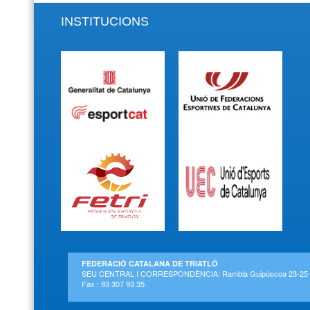
INSTITUCIONS
FEDERACIÓ CATALANA DE TRIATLÓ
SEU CENTRAL I CORRESPONDÈNCIA: Rambla Guipúscoa 23-25 2on-
Fax : 93 307 93 35