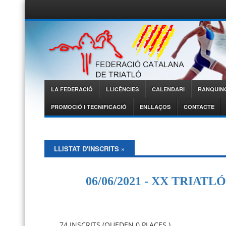
Federació
Catalana de
Triatló
LA FEDERACIÓ
LLICÈNCIES
CALENDARI
RANQUIN
Menu
PROMOCIÓ I TECNIFICACIÓ
ENLLAÇOS
CONTACTE
LLISTAT D'INSCRITS
»
06/06/2021 - XX TRIAT
74 INSCRITS (QUEDEN 0 PLACES )